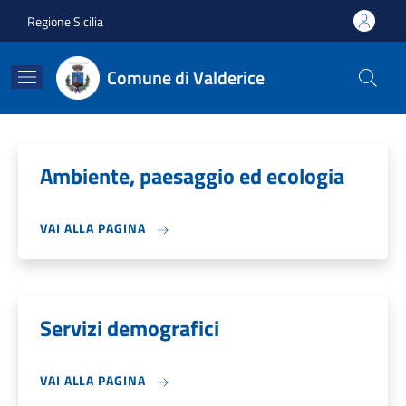
Salta al contenuto principale
Skip to footer content
Regione Sicilia
Comune di Valderice
Ambiente, paesaggio ed ecologia
VAI ALLA PAGINA
Servizi demografici
VAI ALLA PAGINA