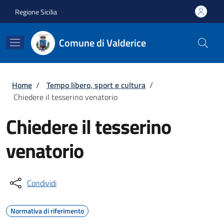
Salta al contenuto principale
Skip to footer content
Regione Sicilia
Comune di Valderice
Briciole di pane
Home
/
Tempo libero, sport e cultura
/
Chiedere il tesserino venatorio
Chiedere il tesserino
venatorio
Condividi
Normativa di riferimento