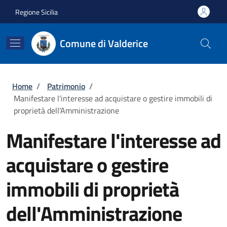
Salta al contenuto principale
Skip to footer content
Regione Sicilia
Comune di Valderice
Briciole di pane
Home
/
Patrimonio
/
Manifestare l'interesse ad acquistare o gestire immobili di
proprietà dell'Amministrazione
Manifestare l'interesse ad
acquistare o gestire
immobili di proprietà
dell'Amministrazione