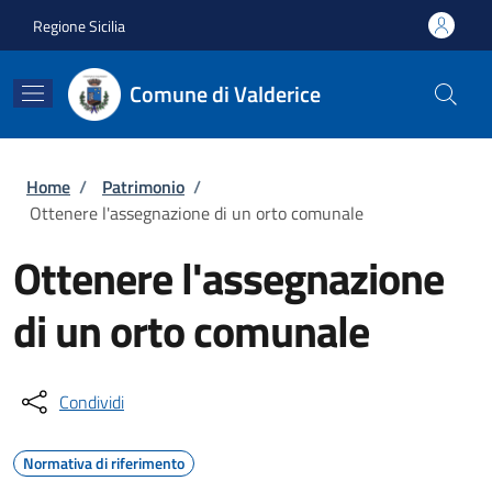
Salta al contenuto principale
Skip to footer content
Regione Sicilia
Comune di Valderice
Briciole di pane
Home
/
Patrimonio
/
Ottenere l'assegnazione di un orto comunale
Ottenere l'assegnazione
di un orto comunale
Condividi
Normativa di riferimento