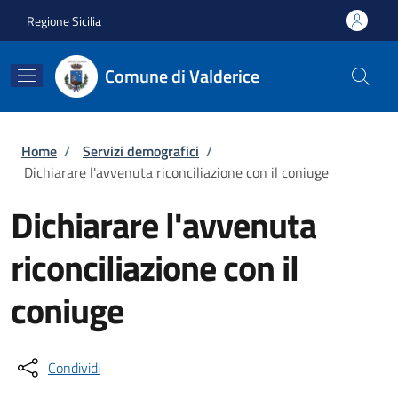
Salta al contenuto principale
Skip to footer content
Regione Sicilia
Comune di Valderice
Briciole di pane
Home
/
Servizi demografici
/
Dichiarare l'avvenuta riconciliazione con il coniuge
Dichiarare l'avvenuta
riconciliazione con il
coniuge
Condividi