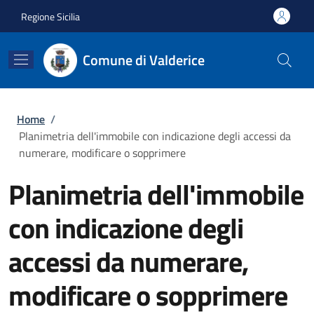
Salta al contenuto principale
Skip to footer content
Regione Sicilia
Comune di Valderice
Briciole di pane
Home
/
Planimetria dell'immobile con indicazione degli accessi da
numerare, modificare o sopprimere
Planimetria dell'immobile
con indicazione degli
accessi da numerare,
modificare o sopprimere