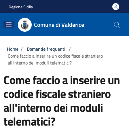
Salta al contenuto principale
Skip to footer content
Regione Sicilia
Comune di Valderice
Briciole di pane
Home
/
Domande frequenti
/
Come faccio a inserire un codice fiscale straniero
all'interno dei moduli telematici?
Come faccio a inserire un
codice fiscale straniero
all'interno dei moduli
telematici?