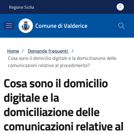
Salta al contenuto principale
Skip to footer content
Regione Sicilia
Comune di Valderice
Briciole di pane
Home
/
Domande frequenti
/
Cosa sono il domicilio digitale e la domiciliazione delle
comunicazioni relative al procedimento?
Cosa sono il domicilio
digitale e la
domiciliazione delle
comunicazioni relative al