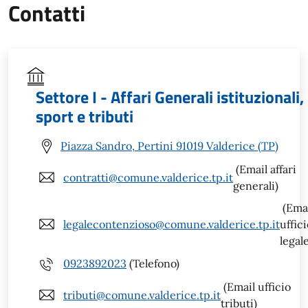
Contatti
Settore I - Affari Generali istituzionali,
sport e tributi
Piazza Sandro, Pertini 91019 Valderice (TP)
(Email affari
contratti@comune.valderice.tp.it
generali)
(Ema
legalecontenzioso@comune.valderice.tp.it
uffic
legal
0923892023
(Telefono)
(Email ufficio
tributi@comune.valderice.tp.it
tributi)