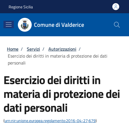
Salta al contenuto principale
Skip to footer content
Regione Sicilia
Comune di Valderice
Briciole di pane
Home
/
Servizi
/
Autorizzazioni
/
Esercizio dei diritti in materia di protezione dei dati
personali
Esercizio dei diritti in
materia di protezione dei
dati personali
(
urn:nir:unione.europea.regolamento:2016-04-27;679
)