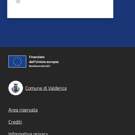
Valuta 1 stelle su 5
Comune di Valderice
Footer menu
Area riservata
Crediti
Informativa privacy