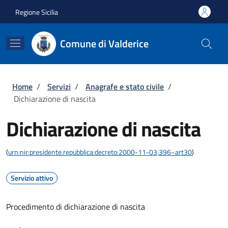
Salta al contenuto principale
Skip to footer content
Regione Sicilia
Comune di Valderice
Briciole di pane
Home
/
Servizi
/
Anagrafe e stato civile
/
Dichiarazione di nascita
Dichiarazione di nascita
(
urn:nir:presidente.repubblica:decreto:2000-11-03;396~art30
)
Servizio attivo
Procedimento di dichiarazione di nascita