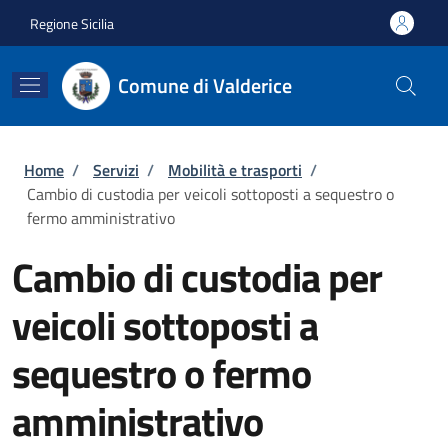
Salta al contenuto principale
Skip to footer content
Regione Sicilia
Comune di Valderice
Briciole di pane
Home
/
Servizi
/
Mobilità e trasporti
/
Cambio di custodia per veicoli sottoposti a sequestro o
fermo amministrativo
Cambio di custodia per
veicoli sottoposti a
sequestro o fermo
amministrativo