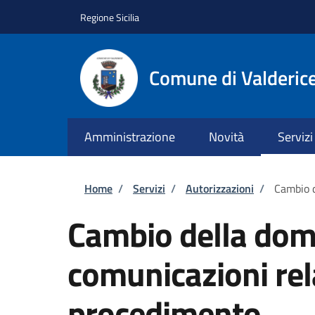
Salta al contenuto principale
Skip to footer content
Regione Sicilia
Comune di Valderic
Amministrazione
Novità
Servizi
Briciole di pane
Home
/
Servizi
/
Autorizzazioni
/
Cambio d
Cambio della domi
comunicazioni rel
procedimento