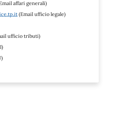
Email affari generali)
ce.tp.it
(Email ufficio legale)
il ufficio tributi)
I)
U)