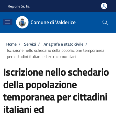
Salta al contenuto principale
Skip to footer content
Regione Sicilia
Comune di Valderice
Briciole di pane
Home
/
Servizi
/
Anagrafe e stato civile
/
Iscrizione nello schedario della popolazione temporanea
per cittadini italiani ed extracomunitari
Iscrizione nello schedario
della popolazione
temporanea per cittadini
italiani ed