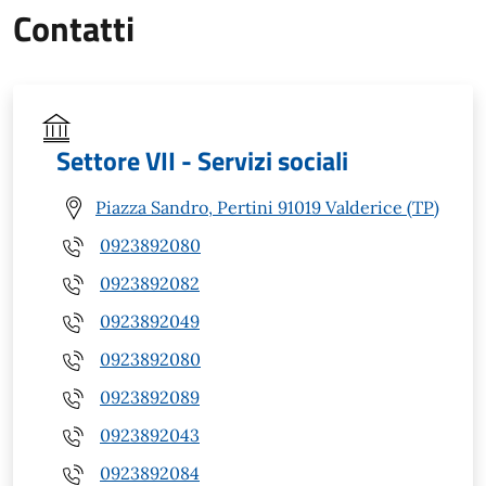
Contatti
Settore VII - Servizi sociali
Piazza Sandro, Pertini 91019 Valderice (TP)
0923892080
0923892082
0923892049
0923892080
0923892089
0923892043
0923892084