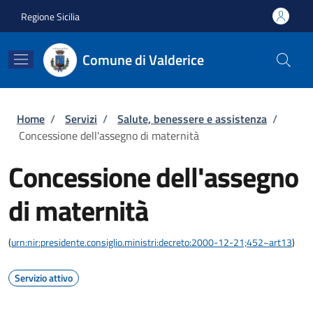
Salta al contenuto principale
Skip to footer content
Regione Sicilia
Comune di Valderice
Briciole di pane
Home
/
Servizi
/
Salute, benessere e assistenza
/
Concessione dell'assegno di maternità
Concessione dell'assegno
di maternità
(
urn:nir:presidente.consiglio.ministri:decreto:2000-12-21;452~art13
)
Servizio attivo