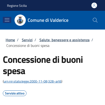
Salta al contenuto principale
Skip to footer content
Regione Sicilia
Comune di Valderice
Briciole di pane
Home
/
Servizi
/
Salute, benessere e assistenza
/
Concessione di buoni spesa
Concessione di buoni
spesa
(
urn:nir:stato:legge:2000-11-08;328~art6
)
Servizio attivo