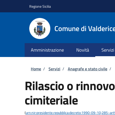
Salta al contenuto principale
Skip to footer content
Regione Sicilia
Comune di Valderic
Amministrazione
Novità
Servizi
Briciole di pane
Home
/
Servizi
/
Anagrafe e stato civile
/
Rilascio o rinnov
cimiteriale
(
urn:nir:presidente.repubblica:decreto:1990-09-10;285~ar