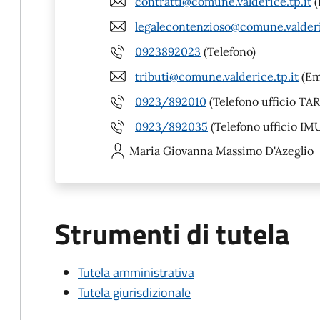
contratti@comune.valderice.tp.it
(
legalecontenzioso@comune.valderi
0923892023
(Telefono)
tributi@comune.valderice.tp.it
(Ema
0923/892010
(Telefono ufficio TAR
0923/892035
(Telefono ufficio IM
Maria Giovanna
Massimo D'Azeglio
Strumenti di tutela
Tutela amministrativa
Tutela giurisdizionale