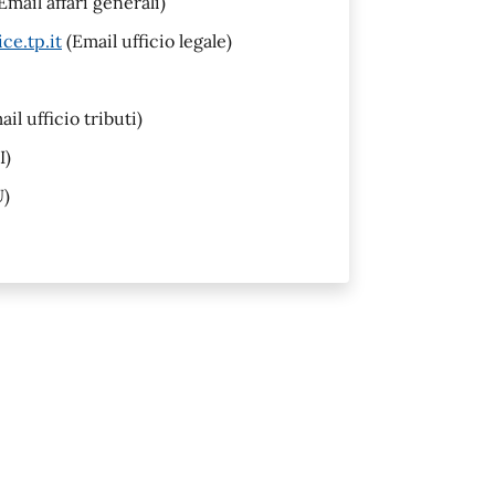
Email affari generali)
ce.tp.it
(Email ufficio legale)
il ufficio tributi)
I)
U)