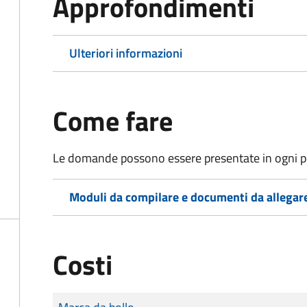
Approfondimenti
Ulteriori informazioni
Come fare
Le domande possono essere presentate in ogni pe
Moduli da compilare e documenti da allegar
Costi
Tipo di pagamento
Importo