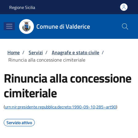
Salta al contenuto principale
Skip to footer content
Regione Sicilia
Comune di Valderice
Briciole di pane
Home
/
Servizi
/
Anagrafe e stato civile
/
Rinuncia alla concessione cimiteriale
Rinuncia alla concessione
cimiteriale
(
urn:nir:presidente.repubblica:decreto:1990-09-10;285~art90
)
Servizio attivo