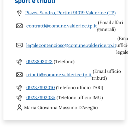
sport e tributi
Piazza Sandro, Pertini 91019 Valderice (TP)
(Email affari
contratti@comune.valderice.tp.it
generali)
(Ema
legalecontenzioso@comune.valderice.tp.it
uffic
legal
0923892023
(Telefono)
(Email ufficio
tributi@comune.valderice.tp.it
tributi)
0923/892010
(Telefono ufficio TARI)
0923/892035
(Telefono ufficio IMU)
Maria Giovanna
Massimo D'Azeglio