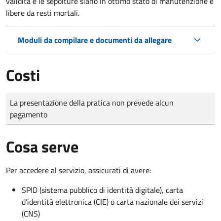
validità e le sepolture siano in ottimo stato di manutenzione e
libere da resti mortali.
Moduli da compilare e documenti da allegare
Costi
Tipo di pagamento
Importo
La presentazione della pratica non prevede alcun
pagamento
Cosa serve
Per accedere al servizio, assicurati di avere:
SPID (sistema pubblico di identità digitale), carta
d’identità elettronica (CIE) o carta nazionale dei servizi
(CNS)