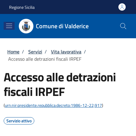
Salta al contenuto principale
Skip to footer content
Regione Sicilia
Comune di Valderice
Briciole di pane
Home
/
Servizi
/
Vita lavorativa
/
Accesso alle detrazioni fiscali IRPEF
Accesso alle detrazioni
fiscali IRPEF
(
urn:nir:presidente.repubblica:decreto:1986-12-22;917
)
Servizio attivo