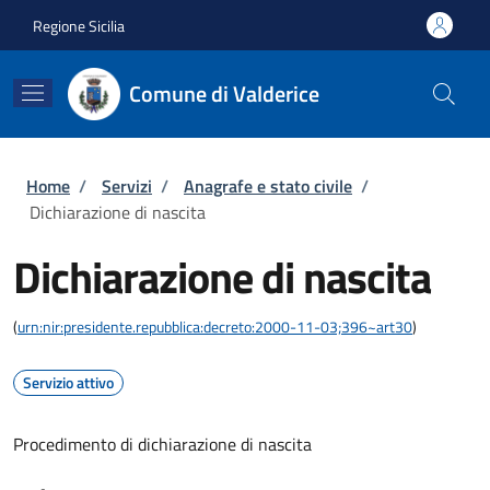
Salta al contenuto principale
Skip to footer content
Regione Sicilia
Comune di Valderice
Briciole di pane
Home
/
Servizi
/
Anagrafe e stato civile
/
Dichiarazione di nascita
Dichiarazione di nascita
(
urn:nir:presidente.repubblica:decreto:2000-11-03;396~art30
)
Servizio attivo
Procedimento di dichiarazione di nascita