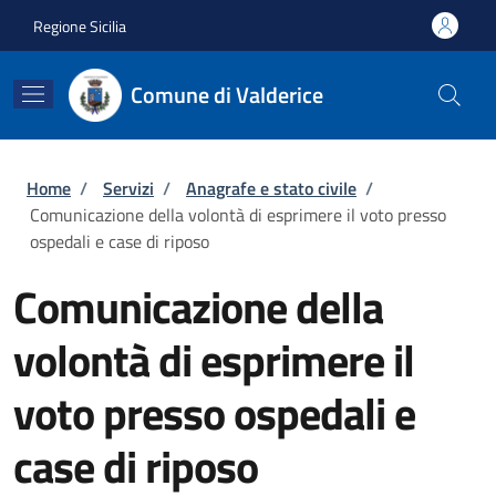
Salta al contenuto principale
Skip to footer content
Regione Sicilia
Comune di Valderice
Briciole di pane
Home
/
Servizi
/
Anagrafe e stato civile
/
Comunicazione della volontà di esprimere il voto presso
ospedali e case di riposo
Comunicazione della
volontà di esprimere il
voto presso ospedali e
case di riposo