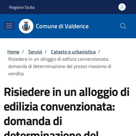
Salta al contenuto principale
Skip to footer content
Regione Sicilia
Comune di Valderice
Briciole di pane
Home
/
Servizi
/
Catasto e urbanistica
/
Risiedere in un alloggio di edilizia convenzionata:
domanda di determinazione del prezzo massimo di
vendita
Risiedere in un alloggio di
edilizia convenzionata:
domanda di
determinazione del