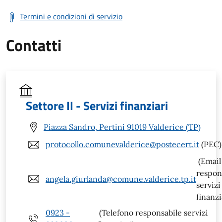
Termini e condizioni di servizio
Contatti
Settore II - Servizi finanziari
Piazza Sandro, Pertini 91019 Valderice (TP)
protocollo.comunevalderice@postecert.it
(PEC)
(Email
respon
angela.giurlanda@comune.valderice.tp.it
servizi
finanzi
0923 -
(Telefono responsabile servizi