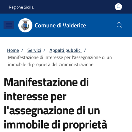
Salta al contenuto principale
Skip to footer content
Regione Sicilia
Comune di Valderice
Briciole di pane
Home
/
Servizi
/
Appalti pubblici
/
Manifestazione di interesse per l'assegnazione di un
immobile di proprietà dell'Amministrazione
Manifestazione di
interesse per
l'assegnazione di un
immobile di proprietà