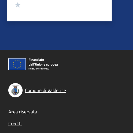
Valuta 1 stelle su 5
Comune di Valderice
Footer menu
Area riservata
Crediti