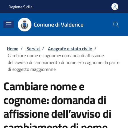
Salta al contenuto principale
Skip to footer content
Regione Sicilia
Comune di Valderice
Briciole di pane
Home
/
Servizi
/
Anagrafe e stato civile
/
Cambiare nome e cognome: domanda di affissione
dell’avviso di cambiamento di nome e/o cognome da parte
di soggetto maggiorenne
Cambiare nome e
cognome: domanda di
affissione dell’avviso di
cambiamento di nome