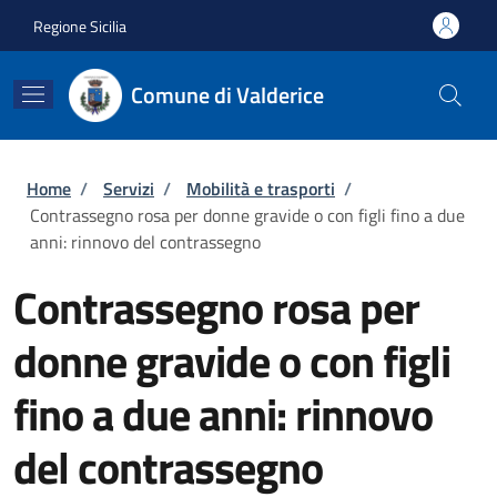
Salta al contenuto principale
Skip to footer content
Regione Sicilia
Comune di Valderice
Briciole di pane
Home
/
Servizi
/
Mobilità e trasporti
/
Contrassegno rosa per donne gravide o con figli fino a due
anni: rinnovo del contrassegno
Contrassegno rosa per
donne gravide o con figli
fino a due anni: rinnovo
del contrassegno