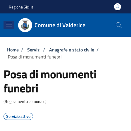
Salta al contenuto principale
Skip to footer content
Regione Sicilia
Comune di Valderice
Briciole di pane
Home
/
Servizi
/
Anagrafe e stato civile
/
Posa di monumenti funebri
Posa di monumenti
funebri
(Regolamento comunale)
Servizio attivo