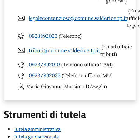
generali)
(Ema
legalecontenzioso@comune.valderice.tp.it
uffic
legal
0923892023
(Telefono)
(Email ufficio
tributi@comune.valderice.tp.it
tributi)
0923/892010
(Telefono ufficio TARI)
0923/892035
(Telefono ufficio IMU)
Maria Giovanna
Massimo D'Azeglio
Strumenti di tutela
Tutela amministrativa
Tutela giurisdizionale