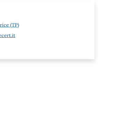
rice (TP)
cert.it