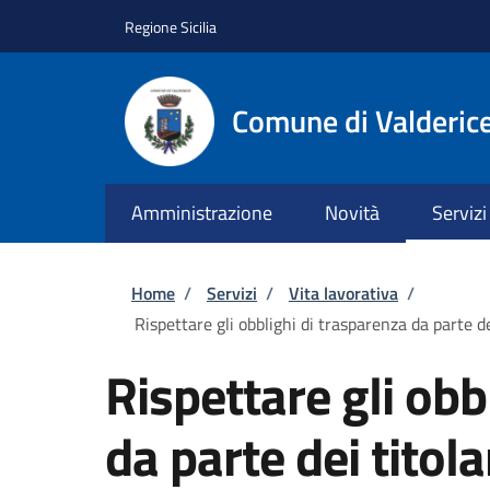
Salta al contenuto principale
Skip to footer content
Regione Sicilia
Comune di Valderic
Amministrazione
Novità
Servizi
Briciole di pane
Home
/
Servizi
/
Vita lavorativa
/
Rispettare gli obblighi di trasparenza da parte de
Rispettare gli obb
da parte dei titolar