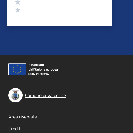
Valuta 2 stelle su 5
Valuta 1 stelle su 5
Comune di Valderice
Footer menu
Area riservata
Crediti