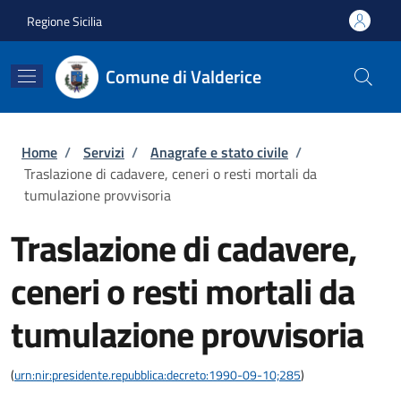
Salta al contenuto principale
Skip to footer content
Regione Sicilia
Comune di Valderice
Briciole di pane
Home
/
Servizi
/
Anagrafe e stato civile
/
Traslazione di cadavere, ceneri o resti mortali da
tumulazione provvisoria
Traslazione di cadavere,
ceneri o resti mortali da
tumulazione provvisoria
(
urn:nir:presidente.repubblica:decreto:1990-09-10;285
)