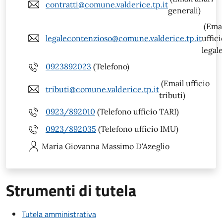
contratti@comune.valderice.tp.it
generali)
(Ema
legalecontenzioso@comune.valderice.tp.it
uffic
legal
0923892023
(Telefono)
(Email ufficio
tributi@comune.valderice.tp.it
tributi)
0923/892010
(Telefono ufficio TARI)
0923/892035
(Telefono ufficio IMU)
Maria Giovanna
Massimo D'Azeglio
Strumenti di tutela
Tutela amministrativa