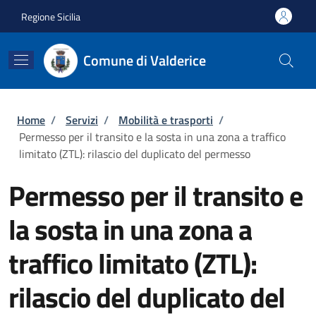
Salta al contenuto principale
Skip to footer content
Regione Sicilia
Comune di Valderice
Briciole di pane
Home
/
Servizi
/
Mobilità e trasporti
/
Permesso per il transito e la sosta in una zona a traffico
limitato (ZTL): rilascio del duplicato del permesso
Permesso per il transito e
la sosta in una zona a
traffico limitato (ZTL):
rilascio del duplicato del