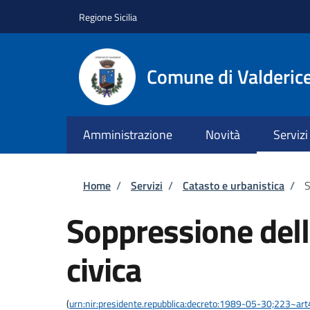
Salta al contenuto principale
Skip to footer content
Regione Sicilia
Comune di Valderic
Amministrazione
Novità
Servizi
Briciole di pane
Home
/
Servizi
/
Catasto e urbanistica
/
S
Soppressione del
civica
(
urn:nir:presidente.repubblica:decreto:1989-05-30;223~ar