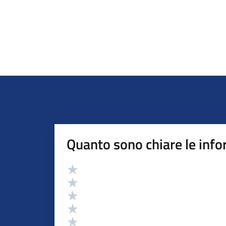
Quanto sono chiare le info
Valutazione
Valuta 5 stelle su 5
Valuta 4 stelle su 5
Valuta 3 stelle su 5
Valuta 2 stelle su 5
Valuta 1 stelle su 5